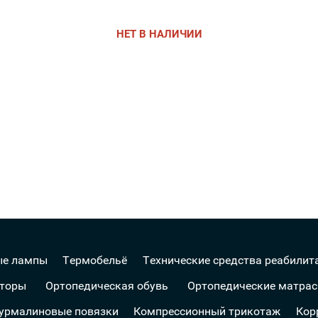
НЕТ В НАЛИЧИИ
ые лампы
Термобельё
Технические средства реабилит
аторы
Ортопедическая обувь
Ортопедические матрас
турмалиновые повязки
Компрессионный трикотаж
Кор