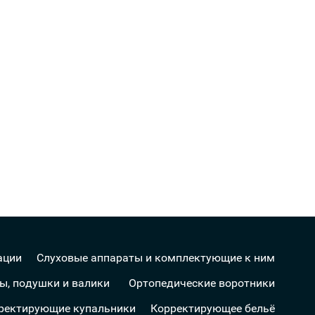
ации
Слуховые аппараты и комплектующие к ним
ы, подушки и валики
Ортопедические воротники
ректирующие купальники
Корректирующее бельё