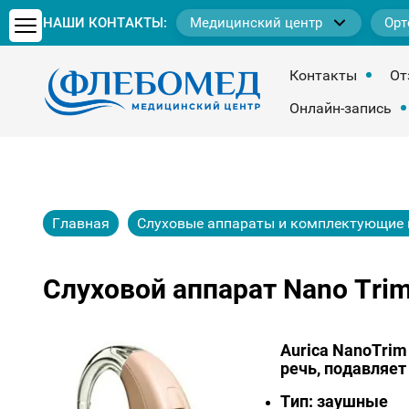
НАШИ КОНТАКТЫ:
Медицинский центр
Орт
Контакты
От
Онлайн-запись
Главная
Слуховые аппараты и комплектующие 
Слуховой аппарат Nano Trim
Aurica NanoTri
речь, подавляе
Тип: заушные