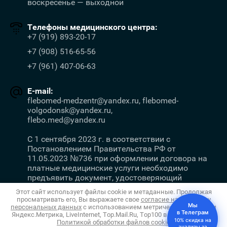
воскресенье — выходной
Телефоны медицинского центра:
+7 (919) 893-20-17
+7 (908) 516-65-56
+7 (961) 407-06-63
E-mail:
flebomed-medzentr@yandex.ru, flebomed-
volgodonsk@yandex.ru,
flebo.med@yandex.ru
С 1 сентября 2023 г. в соответствии с
Постановлением Правительства РФ от
11.05.2023 №736 при оформлении договора на
платные медицинские услуги необходимо
предъявить документ, удостоверяющий
личность.
Этот сайт использует файлы cookie и метаданные. Продолжая
просматривать его, Вы выражаете свое
согласие на обработку
Мы
персональных данных
с использованием метрических программ
в Телеграм
Яндекс.Метрика, LiveInternet, Top.Mail.Ru, Top100 в соответствии с
10% скидка на
Copyright © 2011 - 2026 Салон Флебомед
Политикой обработки файлов cookie
Megagroup.ru
анализы за