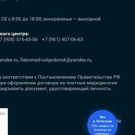
; Сб с 8:00 до 18:00; воскресенье — выходной
ого центра:
7 (908) 516-65-56
+7 (961) 407-06-63
ndex.ru, flebomed-volgodonsk@yandex.ru,
. в соответствии с Постановлением Правительства РФ
 при оформлении договора на платные медицинские
предъявить документ, удостоверяющий личность.
ать
Мы
Megagroup.ru
в Телеграм
10% скидка на
e
анализы за
подписку