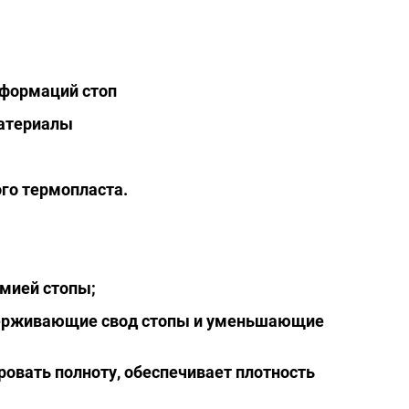
еформаций стоп
материалы
го термопласта.
омией стопы;
ддерживающие свод стопы и уменьшающие
овать полноту, обеспечивает плотность