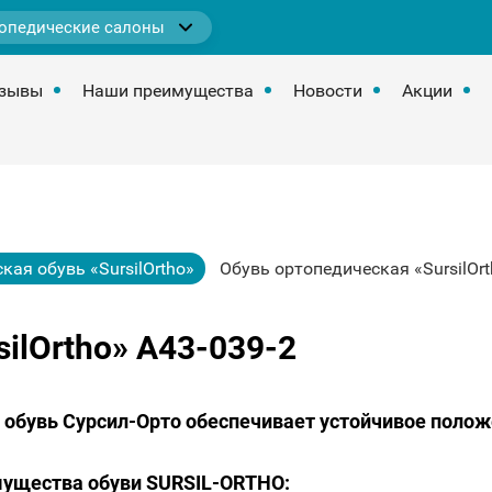
опедические салоны
зывы
Наши преимущества
Новости
Акции
кая обувь «SursilOrtho»
Обувь ортопедическая «SursilOrt
ilOrtho» А43-039-2
 обувь Сурсил-Орто обеспечивает устойчивое полож
ущества обуви SURSIL-ORTHO: