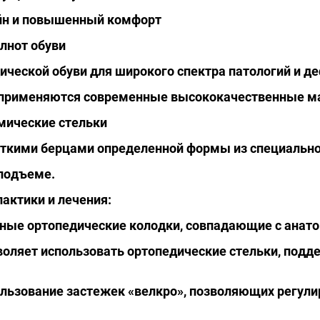
йн и повышенный комфорт
лнот обуви
ической обуви для широкого спектра патологий и д
 применяются современные высококачественные 
ические стельки
ткими берцами определенной формы из специально
 подъеме.
актики и лечения:
ьные ортопедические колодки, совпадающие с анат
зволяет использовать ортопедические стельки, по
льзование застежек «велкро», позволяющих регулир