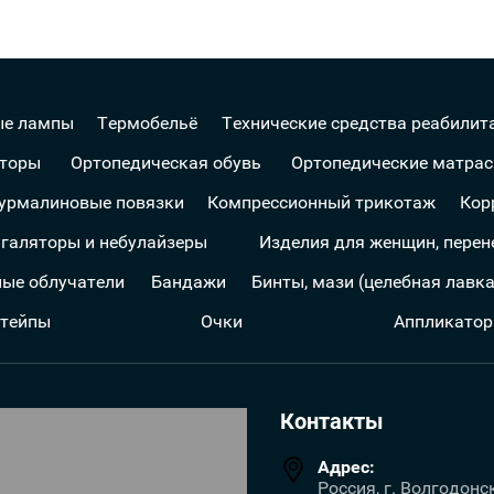
ые лампы
Термобельё
Технические средства реабилит
аторы
Ортопедическая обувь
Ортопедические матрас
турмалиновые повязки
Компрессионный трикотаж
Кор
галяторы и небулайзеры
Изделия для женщин, пере
ые облучатели
Бандажи
Бинты, мази (целебная лавк
 тейпы
Очки
Аппликатор
Контакты
Адрес:
Россия, г. Волгодонс