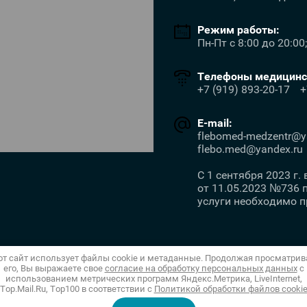
Режим работы:
Пн-Пт с 8:00 до 20:00
Телефоны медицинск
+7 (919) 893-20-17
+
E-mail:
flebomed-medzentr@ya
flebo.med@yandex.ru
С 1 сентября 2023 г
от 11.05.2023 №736
услуги необходимо 
от сайт использует файлы cookie и метаданные. Продолжая просматрив
его, Вы выражаете свое
согласие на обработку персональных данных
с
использованием метрических программ Яндекс.Метрика, LiveInternet,
Top.Mail.Ru, Top100 в соответствии с
Политикой обработки файлов cooki