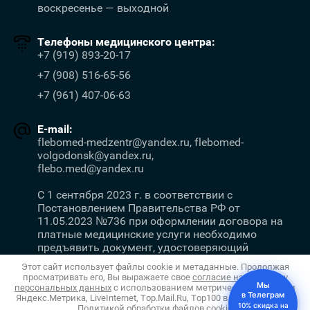
воскресенье — выходной
Телефоны медицинского центра:
+7 (919) 893-20-17
+7 (908) 516-65-56
+7 (961) 407-06-63
E-mail:
flebomed-medzentr@yandex.ru, flebomed-
volgodonsk@yandex.ru,
flebo.med@yandex.ru
С 1 сентября 2023 г. в соответствии с
Постановлением Правительства РФ от
11.05.2023 №736 при оформлении договора на
платные медицинские услуги необходимо
предъявить документ, удостоверяющий
личность.
Этот сайт использует файлы cookie и метаданные. Продолжая
просматривать его, Вы выражаете свое
согласие на обработку
Мы
персональных данных
с использованием метрических программ
в Телеграм
Яндекс.Метрика, LiveInternet, Top.Mail.Ru, Top100 в соответствии с
10% скидка на
Copyright © 2011 - 2026 Салон Флебомед
Политикой обработки файлов cookie