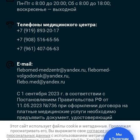
Пн-Пт с 8:00 до 20:00; Сб с 8:00 до 18:00;
воскресенье — выходной
Телефоны медицинского центра:
+7 (919) 893-20-17
+7 (908) 516-65-56
+7 (961) 407-06-63
E-mail:
flebomed-medzentr@yandex.ru, flebomed-
volgodonsk@yandex.ru,
flebo.med@yandex.ru
С 1 сентября 2023 г. в соответствии с
Постановлением Правительства РФ от
11.05.2023 №736 при оформлении договора на
платные медицинские услуги необходимо
предъявить документ, удостоверяющий
личность.
Этот сайт использует файлы cookie и метаданные. Продолжая
просматривать его, Вы выражаете свое
согласие на обработку
Мы
персональных данных
с использованием метрических программ
в Телеграм