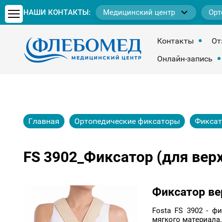
НАШИ КОНТАКТЫ:
Медицинский центр
Орт
Контакты
От
Онлайн-запись
Главная
Ортопедические фиксаторы
Фиксат
FS 3902_Фиксатор (для верх
Фиксатор ве
Fosta FS 3902 - ф
мягкого материала