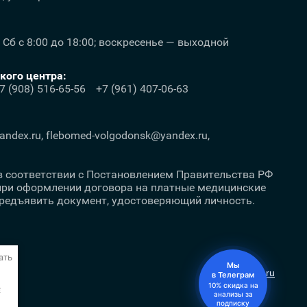
; Сб с 8:00 до 18:00; воскресенье — выходной
ого центра:
7 (908) 516-65-56
+7 (961) 407-06-63
ndex.ru, flebomed-volgodonsk@yandex.ru,
. в соответствии с Постановлением Правительства РФ
 при оформлении договора на платные медицинские
предъявить документ, удостоверяющий личность.
ать
Мы
Megagroup.ru
в Телеграм
10% скидка на
e
анализы за
подписку