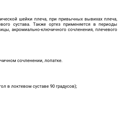
ической шейки плеча, при привычных вывихах плеча,
евого сустава. Также ортез применяется в периоды
чицы, акромиально-ключичного сочленения, плечевого
чичном сочленении, лопатке.
л в локтевом суставе 90 градусов);