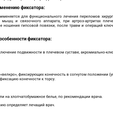
именению фиксатора:
именяется для функционального лечения переломов хирург
 мышц и связочного аппарата, при артроз-артритах плеч
е ношения гипсовой повязки, после травм и операций клю
особенности фиксатора:
ключение подвижности в плечевом суставе, акромиально-клю
велкро», фиксирующих конечность в согнутом положении (уго
фиксацию конечности к торсу.
ли на хлопчатобумажное белье, по рекомендации врача.
нию определяет лечащий врач.