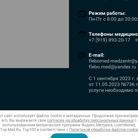
Режим работы:
Пн-Пт с 8:00 до 20:00
Телефоны медицинск
+7 (919) 893-20-17
+
E-mail:
flebomed-medzentr@ya
flebo.med@yandex.ru
С 1 сентября 2023 г
от 11.05.2023 №736
услуги необходимо 
от сайт использует файлы cookie и метаданные. Продолжая просматрив
его, Вы выражаете свое
согласие на обработку персональных данных
с
использованием метрических программ Яндекс.Метрика, LiveInternet,
Top.Mail.Ru, Top100 в соответствии с
Политикой обработки файлов cooki