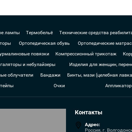
ые лампы
Термобельё
Технические средства реабилит
аторы
Ортопедическая обувь
Ортопедические матрас
турмалиновые повязки
Компрессионный трикотаж
Кор
галяторы и небулайзеры
Изделия для женщин, пере
ые облучатели
Бандажи
Бинты, мази (целебная лавк
 тейпы
Очки
Аппликатор
Контакты
Адрес:
Россия, г. Волгодонс