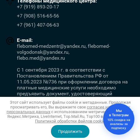
Телефоны медицинского центра:
+7 (919) 893-20-17
+7 (908) 516-65-56
+7 (961) 407-06-63
E-mail:
flebomed-medzentr@yandex.ru, flebomed-
volgodonsk@yandex.ru,
flebo.med@yandex.ru
С 1 сентября 2023 г. в соответствии с
Постановлением Правительства РФ от
11.05.2023 №736 при оформлении договора на
платные медицинские услуги необходимо
предъявить документ, удостоверяющий
личность.
Этот сайт использует файлы cookie и метаданные. Продолжая
просматривать его, Вы выражаете свое
согласие на обработку
Мы
персональных данных
с использованием метрических программ
в Телеграм
Яндекс.Метрика, LiveInternet, Top.Mail.Ru, Top100 в соответствии с
10% скидка на
Copyright © 2011 - 2026 Салон Флебомед
Политикой обработки файлов cookie
Megagroup.ru
анализы за
Политика конфиденциальности
подписку
Продолжить